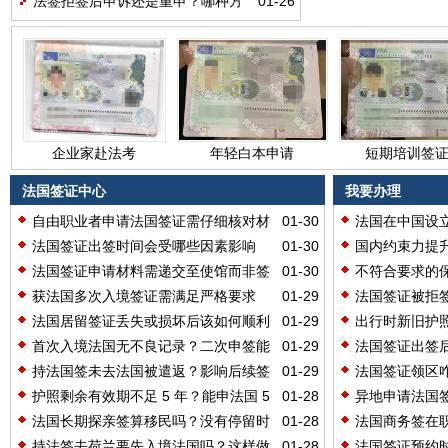
法签拒签后申诉还是重申？哪种方
01-26
式更适合赶时间呢？
企业家赴法考
年轻白本申请
短期培训签
察，高先生顺利
人，小李首签法
料缺失，王
获发长期商务签
国旅游签成功
顺利赴法参
法国签证中心
我要办理
证
业峰会
自由职业者申请法国签证需仔细核对材
01-30
法国在中国设立
料吗？
个吗？
法国签证出签时间会受哪些因素影响
01-30
国内约束力提
呢？
吗？
法国签证申请材料需递交至使馆而非签
01-30
不符合要求的
证中心吗？
吗？
获法国多次入境签证需满足严格要求
01-29
法国签证被拒
吗？
请呢？
法国居留签证丢失或损坏后该如何顺利
01-29
出行时新旧护
出行？
呢？
首次入境法国无不良记录？二次申签能
01-29
法国签证出签
缩短审核时间吗？
自取都可行吗
持法国签未去法国被遣返？影响后续签
01-29
法国签证领区
证申请吗？
合适呢？
护照剩余有效期不足 5 年？能申法国 5
01-28
异地申请法国
年往返签吗？
暂住证明吗？
法国长期探亲签算移民吗？没有停留时
01-28
法国商务签在
间限制真的吗？
式要求吗？
持法签去荷兰要先入境法国吗？这样做
01-28
法国签证预约时