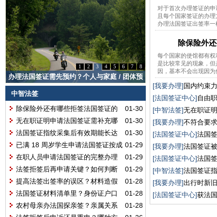
对于首次办理签证的申
且每个国家签证的办理
办理法国签证出签率一样
除保险外还
每个国家的使馆都有权
是比较常见的现象，但
1
2
3
4
5
6
7
8
因，基本不会出现因为使
办理法国签证需先预约？个人与家庭 / 团体预
[我要办理]
国内约束
约流程有差异？
中智法签
[法国签证中心]
自由
除保险外还有哪些拒签法国签证的
01-30
吗？
[中智法签]
无在职证
原因？
无在职证明申请法国签证需补充哪
01-30
[我要办理]
不符合要
些材料呢？
法国签证指纹采集后有效期能长达
01-30
[法国签证中心]
法国
59 个月吗？
已满 18 周岁学生申请法国签证按成
01-29
[我要办理]
法国签证
人标准吗？
在职人员申请法国签证的完整办理
01-29
[法国签证中心]
法国
步骤有哪些？
法签拒签后再申请关键？如何判断
01-29
心吗？
[中智法签]
法国签证指
自身申请时机呢？
提高法签出签率的误区？材料造假
01-28
[我要办理]
出行时新
会有啥严重后果呢？
法国签证材料清单里？身份证户口
01-28
[法国签证中心]
获法
本用交原件吗？
农村母亲办法国探亲签？亲属关系
01-28
证明要外交认证吗？